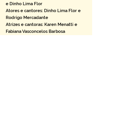
e Dinho Lima Flor
Atores e cantores: Dinho Lima Flor e
Rodrigo Mercadante
Atrizes e cantoras: Karen Menatti e
Fabiana Vasconcelos Barbosa
Músicos: Aloísio Oliveira (Acordeon),
Marcos Coin (Violão), Maurício
Damasceno (Percussão)
Criação de luz e execução: Danilo Mora
Fotos de Alécio Cézar
CANTE LÁ QUE EU CANTO CÁ
Reproduzir vídeo