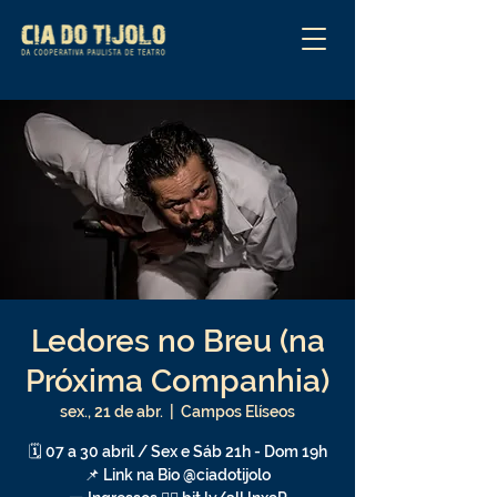
Ledores no Breu (na
Próxima Companhia)
sex., 21 de abr.
  |  
Campos Elíseos
🗓️ 07 a 30 abril / Sex e Sáb 21h - Dom 19h
📌 Link na Bio @ciadotijolo