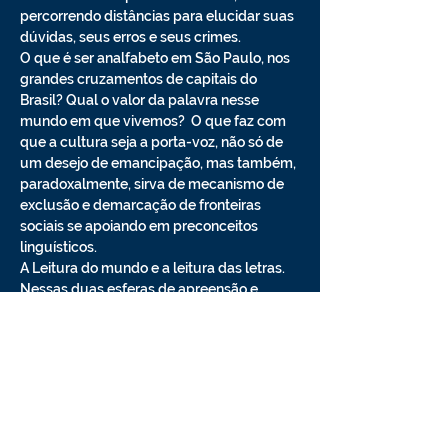
percorrendo distâncias para elucidar suas 
dúvidas, seus erros e seus crimes. 
O que é ser analfabeto em São Paulo, nos 
grandes cruzamentos de capitais do 
Brasil? Qual o valor da palavra nesse 
mundo em que vivemos?  O que faz com 
que a cultura seja a porta-voz, não só de 
um desejo de emancipação, mas também, 
paradoxalmente, sirva de mecanismo de 
exclusão e demarcação de fronteiras 
sociais se apoiando em preconceitos 
linguísticos.
A Leitura do mundo e a leitura das letras. 
Nessas duas esferas de apreensão e 
criação do conhecimento, circulam nosso 
Ledores no Breu. O Espetáculo pretende 
ser…
Saiba Mais >