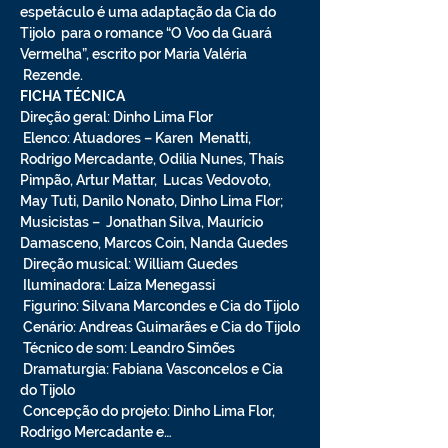
espetáculo é uma adaptação da Cia do 
Tijolo  para o romance “O Voo da Guará 
Vermelha”, escrito por Maria Valéria 
 Rezende.
FICHA TÉCNICA
Direção geral: Dinho Lima Flor

 Elenco: Atuadores – Karen  Menatti, 
Rodrigo Mercadante, Odilia Nunes, Thaís 
Pimpão, Artur Mattar,  Lucas Vedovoto, 
May Tuti, Danilo Nonato, Dinho Lima Flor; 
Musicistas –  Jonathan Silva, Maurício 
Damasceno, Marcos Coin, Nanda Guedes

 Direção musical: William Guedes

 Iluminadora: Laiza Menegassi

 Figurino: Silvana Marcondes e Cia do Tijolo

 Cenário: Andreas Guimarães e Cia do Tijolo

 Técnico de som: Leandro Simões

 Dramaturgia: Fabiana Vasconcelos e Cia 
do Tijolo

 Concepção do projeto: Dinho Lima Flor, 
Rodrigo Mercadante e…