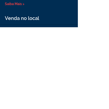
Saiba Mais >
Venda no local
Vendas encerradas
Tipo de ingresso
Comprar na rede Sesc
Preço
R$ 40,00
+ R$ 1,00 de taxa de serviço de ingresso
Compartilhe esse evento