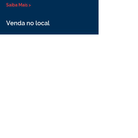
Saiba Mais >
Venda no local
Vendas encerradas
Tipo de ingresso
Comprar na rede Sesc
Preço
R$ 40,00
+ R$ 1,00 de taxa de serviço de ingresso
Compartilhe esse evento