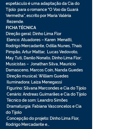
espetáculo é uma adaptação da Cia do 
Tijolo  para o romance “O Voo da Guará 
Vermelha”, escrito por Maria Valéria 
 Rezende.
FICHA TÉCNICA
Direção geral: Dinho Lima Flor

 Elenco: Atuadores – Karen  Menatti, 
Rodrigo Mercadante, Odilia Nunes, Thaís 
Pimpão, Artur Mattar,  Lucas Vedovoto, 
May Tuti, Danilo Nonato, Dinho Lima Flor; 
Musicistas –  Jonathan Silva, Maurício 
Damasceno, Marcos Coin, Nanda Guedes

 Direção musical: William Guedes

 Iluminadora: Laiza Menegassi

 Figurino: Silvana Marcondes e Cia do Tijolo

 Cenário: Andreas Guimarães e Cia do Tijolo

 Técnico de som: Leandro Simões

 Dramaturgia: Fabiana Vasconcelos e Cia 
do Tijolo

 Concepção do projeto: Dinho Lima Flor, 
Rodrigo Mercadante e…