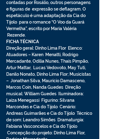
contadas por Rosálio, outros personagens 
e figuras de  expressão se deflagram. O 
espetáculo é uma adaptação da Cia do 
Tijolo  para o romance “O Voo da Guará 
Vermelha”, escrito por Maria Valéria 
 Rezende.
FICHA TÉCNICA
Direção geral: Dinho Lima Flor  Elenco: 
Atuadores – Karen  Menatti, Rodrigo 
Mercadante, Odilia Nunes, Thaís Pimpão, 
Artur Mattar,  Lucas Vedovoto, May Tuti, 
Danilo Nonato, Dinho Lima Flor; Musicistas 
–  Jonathan Silva, Maurício Damasceno, 
Marcos Coin, Nanda Guedes  Direção 
musical: William Guedes  Iluminadora: 
Laiza Menegassi  Figurino: Silvana 
Marcondes e Cia do Tijolo  Cenário: 
Andreas Guimarães e Cia do Tijolo  Técnico 
de som: Leandro Simões  Dramaturgia: 
Fabiana Vasconcelos e Cia do Tijolo 
 Concepção do projeto: Dinho Lima Flor, 