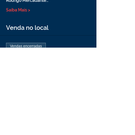
Rodrigo Mercadante…
Saiba Mais >
Venda no local
Vendas encerradas
Tipo de ingresso
Comprar ingresso no site
CCSP
Mais informações
Preço
R$ 0,00