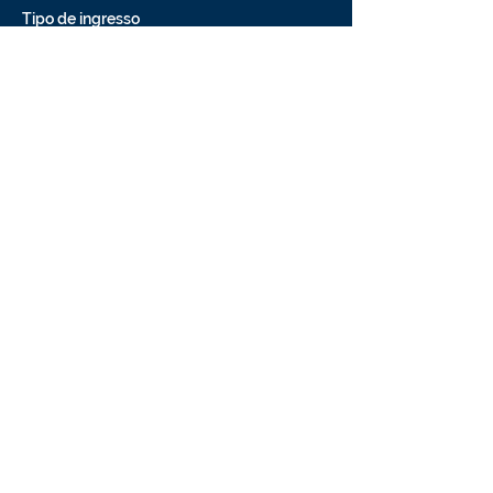
Tipo de ingresso
INGRESSOS APENAS NO
TEATRO
Preço
R$ 1.000,00
+ R$ 25,00 de taxa de serviço de ingresso
Compartilhe esse evento