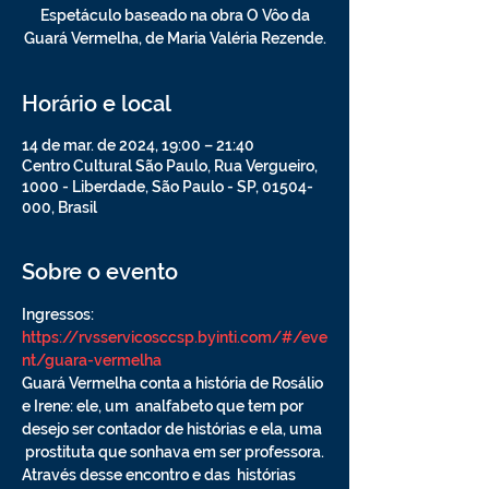
Espetáculo baseado na obra O Vôo da
Guará Vermelha, de Maria Valéria Rezende.
Horário e local
14 de mar. de 2024, 19:00 – 21:40
Centro Cultural São Paulo, Rua Vergueiro,
1000 - Liberdade, São Paulo - SP, 01504-
000, Brasil
Sobre o evento
Ingressos: 
https://rvsservicosccsp.byinti.com/#/eve
nt/guara-vermelha
Guará Vermelha conta a história de Rosálio 
e Irene: ele, um  analfabeto que tem por 
desejo ser contador de histórias e ela, uma 
 prostituta que sonhava em ser professora. 
Através desse encontro e das  histórias 