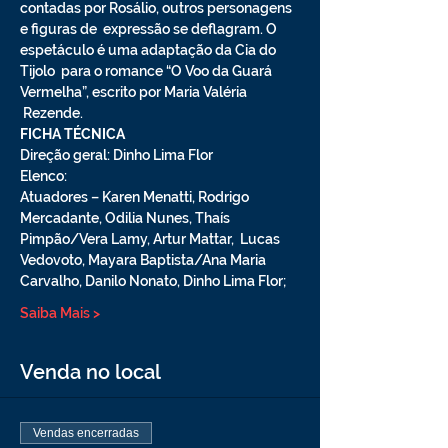
contadas por Rosálio, outros personagens 
e figuras de  expressão se deflagram. O 
espetáculo é uma adaptação da Cia do 
Tijolo  para o romance “O Voo da Guará 
Vermelha”, escrito por Maria Valéria 
 Rezende.
FICHA TÉCNICA
Direção geral: Dinho Lima Flor  
Elenco: 
Atuadores – Karen Menatti, Rodrigo 
Mercadante, Odilia Nunes, Thaís 
Pimpão/Vera Lamy, Artur Mattar,  Lucas 
Vedovoto, Mayara Baptista/Ana Maria 
Carvalho, Danilo Nonato, Dinho Lima Flor; 
Saiba Mais >
Venda no local
Vendas encerradas