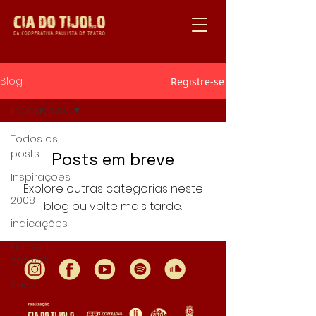
Blog
Registre-se
indicações
Todos os
posts
Posts em breve
Inspirações
Explore outras categorias neste
2008
blog ou volte mais tarde.
indicações
Fomento
2022/23
Sesc